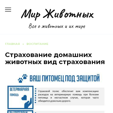
Перейти
Мир Животных
к
содержанию
Все о животных и их мире
ГЛАВНАЯ
»
ВОСПИТАНИЕ
Страхование домашних
животных вид страхования