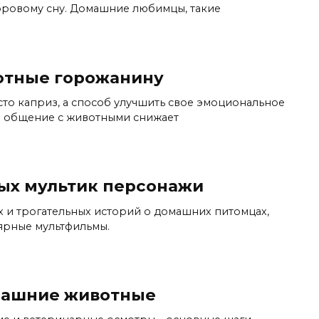
оровому сну. Домашние любимцы, такие
отные горожанину
сто каприз, а способ улучшить свое эмоциональное
то общение с животными снижает
ых мультик персонажи
ых и трогательных историй о домашних питомцах,
ярные мультфильмы.
машние животные